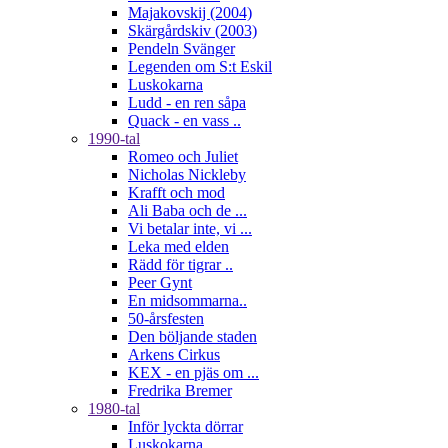
Majakovskij (2004)
Skärgårdskiv (2003)
Pendeln Svänger
Legenden om S:t Eskil
Luskokarna
Ludd - en ren såpa
Quack - en vass ..
1990-tal
Romeo och Juliet
Nicholas Nickleby
Krafft och mod
Ali Baba och de ...
Vi betalar inte, vi ...
Leka med elden
Rädd för tigrar ..
Peer Gynt
En midsommarna..
50-årsfesten
Den böljande staden
Arkens Cirkus
KEX - en pjäs om ...
Fredrika Bremer
1980-tal
Inför lyckta dörrar
Luskokarna