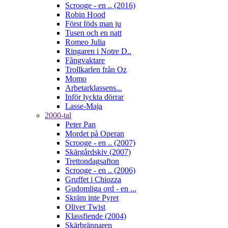
Scrooge - en .. (2016)
Robin Hood
Först föds man ju
Tusen och en natt
Romeo Julia
Ringaren i Notre D..
Fångvaktare
Trollkarlen från Oz
Momo
Arbetarklassens...
Inför lyckta dörrar
Lasse-Maja
2000-tal
Peter Pan
Mordet på Operan
Scrooge - en .. (2007)
Skärgårdskiv (2007)
Trettondagsafton
Scrooge - en .. (2006)
Gruffet i Chiozza
Gudomliga ord - en ...
Skräm inte Pyret
Oliver Twist
Klassfiende (2004)
Skärbrännaren