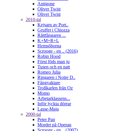
Antigone
Oliver Twist
Oliver Twist
2010-tal
Kejsarn av Port..
Gruffet i Chiozza
Råttfångaren ...
K+M+R+L
Hemsöborna
Scrooge - en .. (2016)
Robin Hood
Först föds man ju
Tusen och en natt
Romeo Julia
Ringaren i Notre D..
Fångvaktare
Trollkarlen från Oz
Momo
Arbetarklassens...
Inför lyckta dörrar
Lasse-Maja
2000-tal
Peter Pan
Mordet på Operan
Scrooge - en .. (2007)