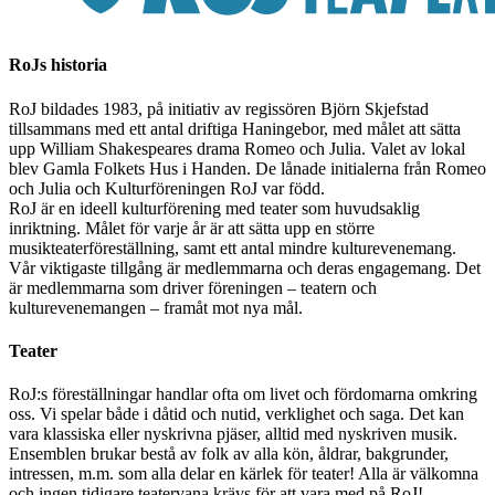
RoJs historia
RoJ bildades 1983, på initiativ av regissören Björn Skjefstad
tillsammans med ett antal driftiga Haningebor, med målet att sätta
upp William Shakespeares drama Romeo och Julia. Valet av lokal
blev Gamla Folkets Hus i Handen. De lånade initialerna från Romeo
och Julia och Kulturföreningen RoJ var född.
RoJ är en ideell kulturförening med teater som huvudsaklig
inriktning. Målet för varje år är att sätta upp en större
musikteaterföreställning, samt ett antal mindre kulturevenemang.
Vår viktigaste tillgång är medlemmarna och deras engagemang. Det
är medlemmarna som driver föreningen – teatern och
kulturevenemangen – framåt mot nya mål.
Teater
RoJ:s föreställningar handlar ofta om livet och fördomarna omkring
oss. Vi spelar både i dåtid och nutid, verklighet och saga. Det kan
vara klassiska eller nyskrivna pjäser, alltid med nyskriven musik.
Ensemblen brukar bestå av folk av alla kön, åldrar, bakgrunder,
intressen, m.m. som alla delar en kärlek för teater! Alla är välkomna
och ingen tidigare teatervana krävs för att vara med på RoJ!