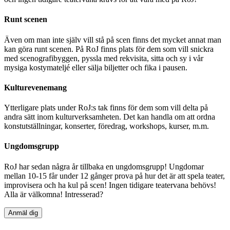
Runt scenen
Även om man inte själv vill stå på scen finns det mycket annat man
kan göra runt scenen. På RoJ finns plats för dem som vill snickra
med scenografibyggen, pyssla med rekvisita, sitta och sy i vår
mysiga kostymateljé eller sälja biljetter och fika i pausen.
Kulturevenemang
Ytterligare plats under RoJ:s tak finns för dem som vill delta på
andra sätt inom kulturverksamheten. Det kan handla om att ordna
konstutställningar, konserter, föredrag, workshops, kurser, m.m.
Ungdomsgrupp
RoJ har sedan några år tillbaka en ungdomsgrupp! Ungdomar
mellan 10-15 får under 12 gånger prova på hur det är att spela teater,
improvisera och ha kul på scen! Ingen tidigare teatervana behövs!
Alla är välkomna! Intresserad?
Anmäl dig