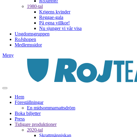
RoJafton!
1980-tal
Krigens kvinder
Reggae-gala
På egna villkor!
Nu sjunger vi vår visa
Ungdomsgruppen
RoJshopen
Medlemssidor
Meny
Hem
Föreställningar
En midsommarnattsdröm
Boka biljetter
Press
Tidigare produktioner
2020-tal
Skrattmänniskan