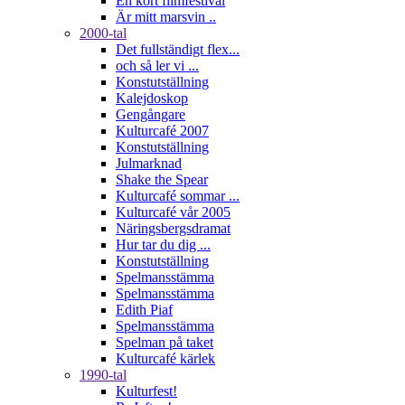
En kort filmfestival
Är mitt marsvin ..
2000-tal
Det fullständigt flex...
och så ler vi ...
Konstutställning
Kalejdoskop
Gengångare
Kulturcafé 2007
Konstutställning
Julmarknad
Shake the Spear
Kulturcafé sommar ...
Kulturcafé vår 2005
Näringsbergsdramat
Hur tar du dig ...
Konstutställning
Spelmansstämma
Spelmansstämma
Edith Piaf
Spelmansstämma
Spelman på taket
Kulturcafé kärlek
1990-tal
Kulturfest!