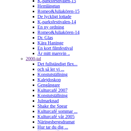
K-parksfestivalen-15
Hemlängtan
Romeo&Juliakören-15
De lyckligt lottade
K-parksfestivalen-14
En ny ordning
Romeo&Juliakören-14
Dr. Glas
Kära Haninge
En kort filmfestival
Är mitt marsvin ..
2000-tal
Det fullständigt flex...
och så ler vi ...
Konstutställning
Kalejdoskop
Gengångare
Kulturcafé 2007
Konstutställning
Julmarknad
Shake the Spear
Kulturcafé sommar ...
Kulturcafé vår 2005
Näringsbergsdramat
Hur tar du dig ...