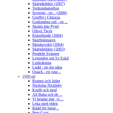
Skärgårdskiv (2007)
Trettondagsafton
Scrooge - en .. (2006)
Gruffet i Chiozza
Gudomliga ord - en ...
Skräm inte Pyret
Oliver Twist
Klassfiende (2004)
Skärbrännaren
Majakovskij (2004)
Skärgårdskiv (2003)
Pendeln Svänger
Legenden om S:t Eskil
Luskokarna
Ludd - en ren såpa
Quack - en vass ..
1990-tal
Romeo och Juliet
Nicholas Nickleby
Krafft och mod
Ali Baba och de ...
Vi betalar inte, vi ...
Leka med elden
Rädd för tigrar ..
Peer Gynt