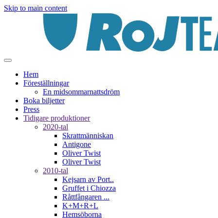
Skip to main content
Hem
Föreställningar
En midsommarnattsdröm
Boka biljetter
Press
Tidigare produktioner
2020-tal
Skrattmänniskan
Antigone
Oliver Twist
Oliver Twist
2010-tal
Kejsarn av Port..
Gruffet i Chiozza
Råttfångaren ...
K+M+R+L
Hemsöborna