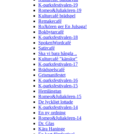
K-parksfestivalen-19
Romeo&Juliakören-19
Kulturcafé brädspel
Remakecafé
RoJkören ger En Julsaga!
Bokbytarcafé
K-parksfestivalen-18
SpokenWordcafé
Satircafé
Ska vi bara hångla ..
Kulturcafé "känslor"
K-parksfestivalen-17
Brädspelscafé
Grismanifestet
K-parksfestivalen-16
K-parksfestivalen-15
Hemlängtan
Romeo&Juliakören-15
De lyckligt lottade
K-parksfestivalen-14
En ny ordning
Romeo&Juliakören-14
Dr. Glas
Kära Haninge