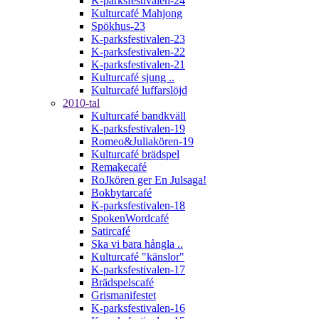
K-parksfestivalen-24
Kulturcafé Mahjong
Spökhus-23
K-parksfestivalen-23
K-parksfestivalen-22
K-parksfestivalen-21
Kulturcafé sjung ..
Kulturcafé luffarslöjd
2010-tal
Kulturcafé bandkväll
K-parksfestivalen-19
Romeo&Juliakören-19
Kulturcafé brädspel
Remakecafé
RoJkören ger En Julsaga!
Bokbytarcafé
K-parksfestivalen-18
SpokenWordcafé
Satircafé
Ska vi bara hångla ..
Kulturcafé "känslor"
K-parksfestivalen-17
Brädspelscafé
Grismanifestet
K-parksfestivalen-16