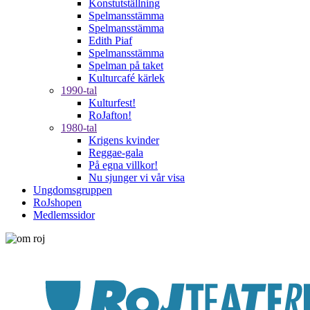
Konstutställning
Spelmansstämma
Spelmansstämma
Edith Piaf
Spelmansstämma
Spelman på taket
Kulturcafé kärlek
1990-tal
Kulturfest!
RoJafton!
1980-tal
Krigens kvinder
Reggae-gala
På egna villkor!
Nu sjunger vi vår visa
Ungdomsgruppen
RoJshopen
Medlemssidor