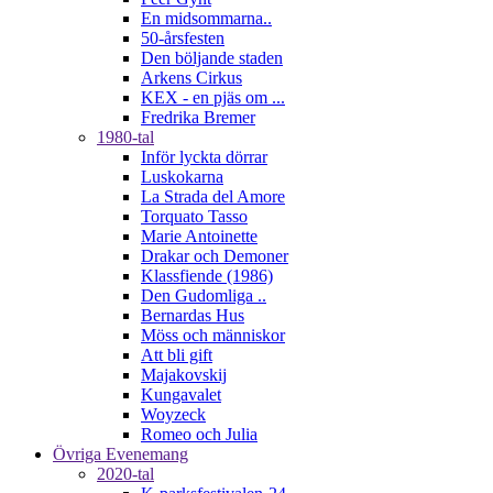
En midsommarna..
50-årsfesten
Den böljande staden
Arkens Cirkus
KEX - en pjäs om ...
Fredrika Bremer
1980-tal
Inför lyckta dörrar
Luskokarna
La Strada del Amore
Torquato Tasso
Marie Antoinette
Drakar och Demoner
Klassfiende (1986)
Den Gudomliga ..
Bernardas Hus
Möss och människor
Att bli gift
Majakovskij
Kungavalet
Woyzeck
Romeo och Julia
Övriga Evenemang
2020-tal